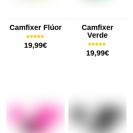
Camfixer Flúor
Camfixer
Verde
Valorado
19,99
€
con
5.00
Valorado
19,99
€
de 5
con
5.00
de 5