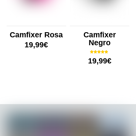
Camfixer Rosa
Camfixer
Negro
19,99
€
Valorado
19,99
€
con
4.86
de 5