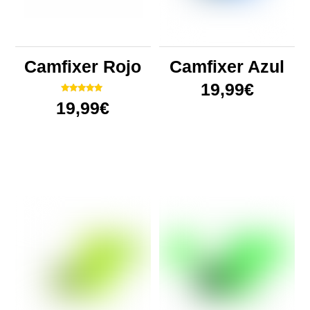
Camfixer Rojo
Camfixer Azul
19,99
€
Valorado
19,99
€
con
4.75
de 5