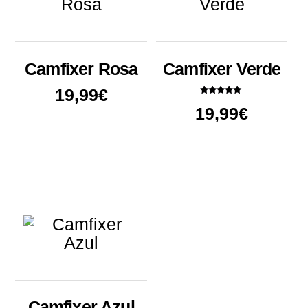
Camfixer Rosa
Camfixer Verde
19,99
€
Valorado
19,99
€
con
5.00
de 5
Camfixer Azul