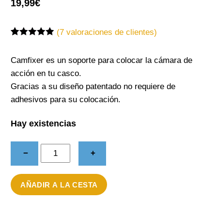
19,99
€
(
7
valoraciones de clientes)
Valorado
7
con
4.86
de 5 en
Camfixer es un soporte para colocar la cámara de
base a
acción en tu casco.
valoracione
s de
Gracias a su diseño patentado no requiere de
clientes
adhesivos para su colocación.
Hay existencias
Camfixer
−
+
Negro
cantidad
AÑADIR A LA CESTA